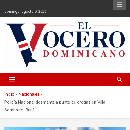
Saltar
al
domingo, agosto 9, 2026
contenido
El Vocero Dominicano
El Vocero Dominicano
Inicio
Nacionales
Policía Nacional desmantela punto de drogas en Villa
Sombrero, Baní