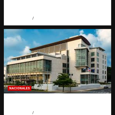
todo dominicano en el exterior hace antes
de invertir
agosto 7, 2026
Eduardo Pérez Agüero
NACIONALES
Condenan a 30 años a dos hombres por
intento de asesinato en Capotillo
agosto 7, 2026
Miguel Ferrera