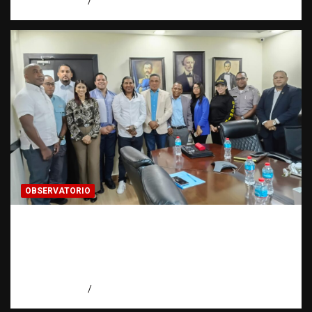
agosto 6, 2026
Eduardo Pérez Agüero
OBSERVATORIO
Cooperación interinstitucional contra la
trata de personas | DICRIM y ONG: una
alianza por las víctimas | Observatorio |
Fundación RATT
agosto 5, 2026
Eduardo Perez