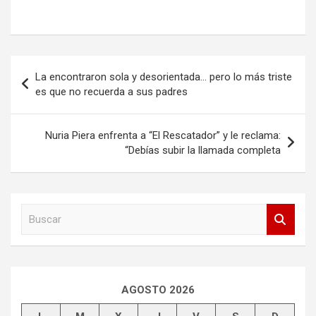
Navegación
La encontraron sola y desorientada… pero lo más triste
de
es que no recuerda a sus padres
entradas
Nuria Piera enfrenta a “El Rescatador” y le reclama:
“Debías subir la llamada completa
B
u
s
c
a
r
AGOSTO 2026