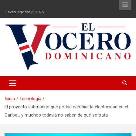
Saltar
al
jueves, agosto 6, 2026
contenido
El Vocero Dominicano
El Vocero Dominicano
Inicio
Tecnologia
El proyecto submarino que podría cambiar la electricidad en el
Caribe… y muchos todavía no saben de qué se trata