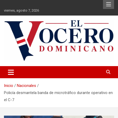
Saltar
al
viernes, agosto 7, 2026
contenido
El Vocero Dominicano
El Vocero Dominicano
Inicio
Nacionales
Policía desmantela banda de microtráfico durante operativo en
el C-7