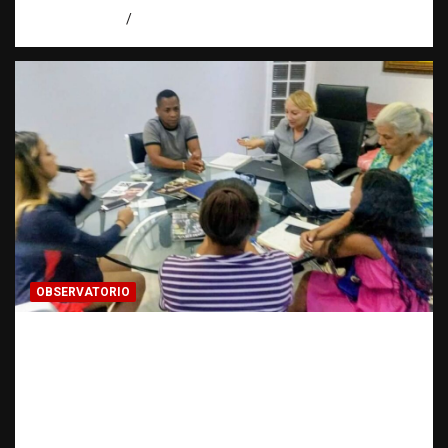
agosto 7, 2026
Eduardo Pérez Agüero
OBSERVATORIO
FUENTES CONFIDENCIALES: La
información que puede cambiar una
investigación cuando se protege
correctamente | Observatorio Fundación
RATT Dominicana