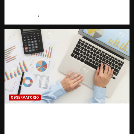
cambiar el rumbo de una investigación |
Observatorio Fundación RATT Dominicana
agosto 7, 2026
Eduardo Pérez Agüero
OBSERVATORIO
INFORMACIÓN CLASIFICADA: Cuando una
investigación encuentra una puerta cerrada
| Observatorio Fundación RATT
Dominicana