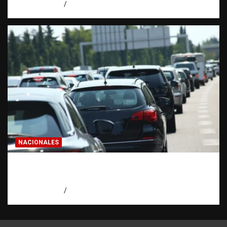
agosto 6, 2026
Eduardo Pérez Agüero
NACIONALES
El “corte de pastelito” vuelve a preocupar
en las calles dominicanas
agosto 6, 2026
Jose Amparo