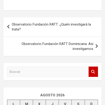
Navegación
Observatorio Fundación RATT: ¿Quién investigará la
de
trata?
entradas
Observatorio Fundación RATT Dominicana: Así
investigamos
B
u
s
c
a
r
AGOSTO 2026
L
M
X
J
V
S
D