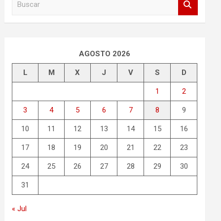
u
s
c
a
r
AGOSTO 2026
L
M
X
J
V
S
D
1
2
3
4
5
6
7
8
9
10
11
12
13
14
15
16
17
18
19
20
21
22
23
24
25
26
27
28
29
30
31
« Jul