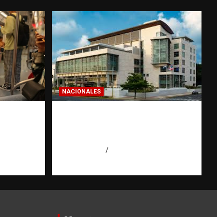
NACIONALES
: la
Condenan a 30 años a dos
hombres por intento de
erior
asesinato en Capotillo
r
agosto 7, 2026
Miguel Ferrera
 Agüero