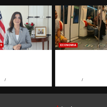
ES
ECONOMIA
ora de EE. UU.
Economía dominicana
e a Aneudys Santos y
pregunta que todo
 la defensa de la
dominicano en el ext
 de expresión
hace antes de inverti
026
Miguel Ferrera
agosto 7, 2026
Eduardo Pérez