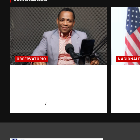
OBSERVATORIO
NACIONAL
Activo en una investigación:
Embajad
¿qué significa realmente? |
respond
Observatorio Fundación
reafirma
RATT Dominicana
libertad
agosto 8, 2026
Eduardo Pérez Agüero
agosto 7, 2