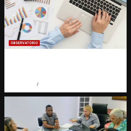
OBSERVATORIO
INFORMACIÓN CLASIFICADA: Cuando una
investigación encuentra una puerta cerrada
| Observatorio Fundación RATT
Dominicana
agosto 7, 2026
Eduardo Pérez Agüero