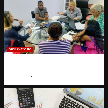
OBSERVATORIO
¿CUÁL ES EL PLAN? La pregunta que puede
cambiar el rumbo de una investigación |
Observatorio Fundación RATT Dominicana
agosto 7, 2026
Eduardo Pérez Agüero