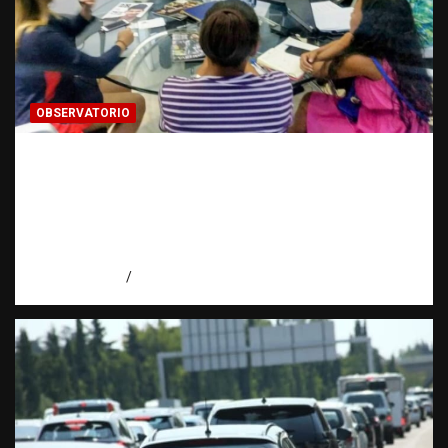
OBSERVATORIO
FUENTES CONFIDENCIALES: La
información que puede cambiar una
investigación cuando se protege
correctamente | Observatorio Fundación
RATT Dominicana
agosto 6, 2026
Eduardo Pérez Agüero