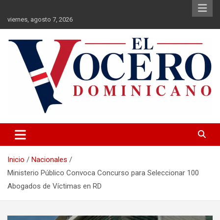
Saltar
al
viernes, agosto 7, 2026
contenido
El Vocero Dominicano
El Vocero Dominicano
Inicio
Nacionales
Ministerio Público Convoca Concurso para Seleccionar 100
Abogados de Víctimas en RD