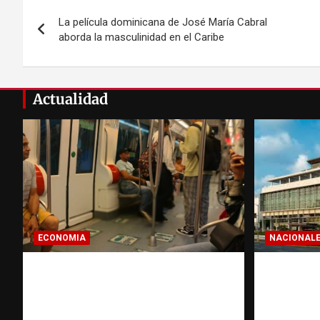
Navegación
La película dominicana de José María Cabral
de
aborda la masculinidad en el Caribe
entradas
Actualidad
ECONOMIA
NACIONAL
Economía dominicana: la
Condena
pregunta que todo
hombres
dominicano en el exterior
asesinat