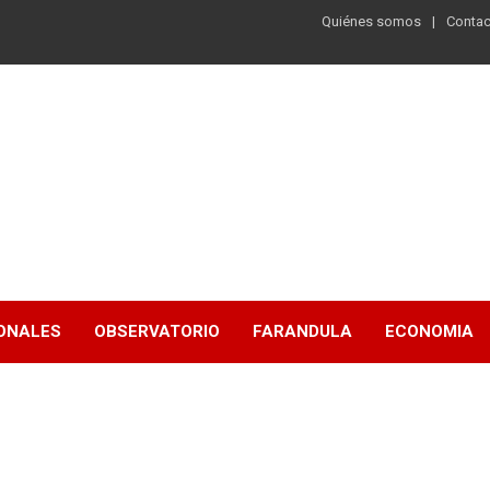
Quiénes somos
Contac
ONALES
OBSERVATORIO
FARANDULA
ECONOMIA