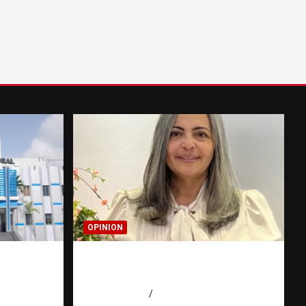
OPINION
canzan
Confía en Jehová: tu ayuda y
años
tu escudo
 Agüero
agosto 7, 2026
Luz Rodriguez