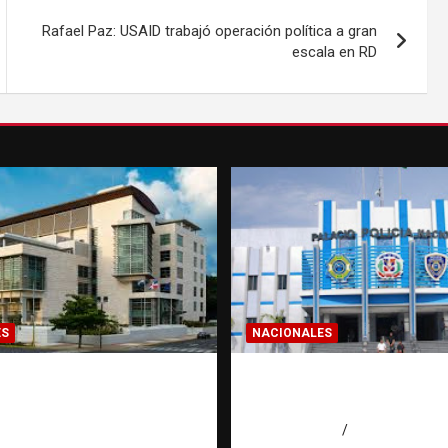
Rafael Paz: USAID trabajó operación política a gran
escala en RD
ES
NACIONALES
n a 30 años a dos
Homicidios en RD al
 por intento de
su tasa más baja en 
o en Capotillo
agosto 7, 2026
Eduardo Pérez