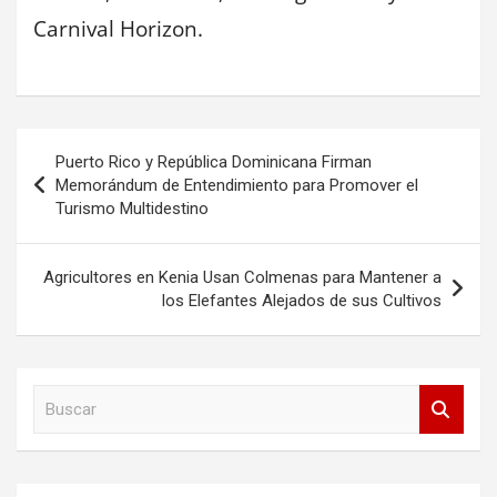
Carnival Horizon.
Navegación
Puerto Rico y República Dominicana Firman
de
Memorándum de Entendimiento para Promover el
Turismo Multidestino
entradas
Agricultores en Kenia Usan Colmenas para Mantener a
los Elefantes Alejados de sus Cultivos
B
u
s
c
a