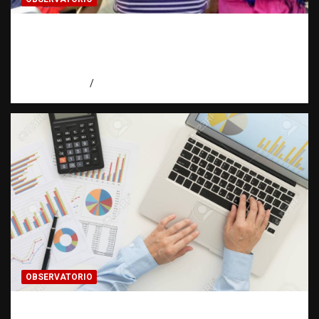
¿CUÁL ES EL PLAN? La pregunta que puede
cambiar el rumbo de una investigación |
Observatorio Fundación RATT Dominicana
agosto 7, 2026
Eduardo Pérez Agüero
OBSERVATORIO
INFORMACIÓN CLASIFICADA: Cuando una