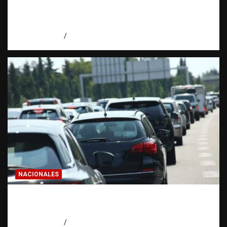
correctamente | Observatorio Fundación
RATT Dominicana
agosto 6, 2026
Eduardo Pérez Agüero
NACIONALES
El “corte de pastelito” vuelve a preocupar
en las calles dominicanas
agosto 6, 2026
Jose Amparo