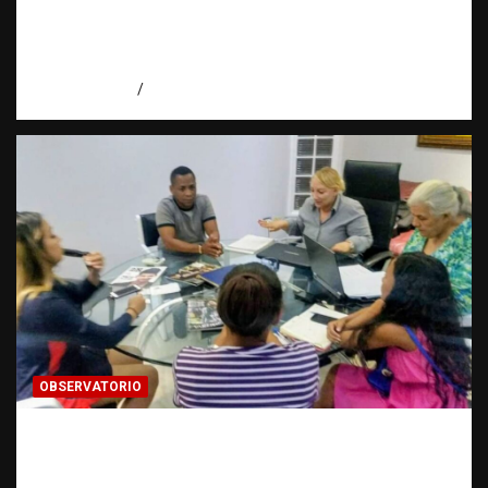
investigación encuentra una puerta cerrada
| Observatorio Fundación RATT
Dominicana
agosto 7, 2026
Eduardo Pérez Agüero
OBSERVATORIO
FUENTES CONFIDENCIALES: La
información que puede cambiar una
investigación cuando se protege