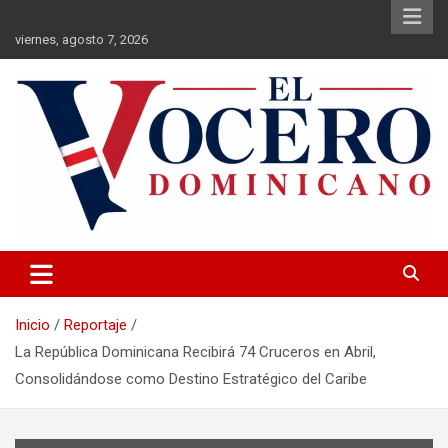
Saltar
al
viernes, agosto 7, 2026
contenido
El Vocero Dominicano
El Vocero Dominicano
Inicio
Reportaje
La República Dominicana Recibirá 74 Cruceros en Abril,
Consolidándose como Destino Estratégico del Caribe