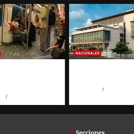
NACIONALES
a dominicana: la
Condenan a 30 años 
a que todo
hombres por intento
ano en el exterior
asesinato en Capotill
es de invertir
agosto 7, 2026
Miguel Ferrera
026
Eduardo Pérez Agüero
Secciones