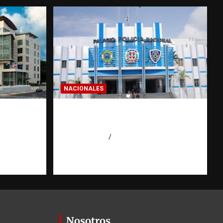
NACIONALES
a dos
Homicidios en RD alcanzan
 de
su tasa más baja en años
o
agosto 7, 2026
Eduardo Pérez Agüero
Nosotros