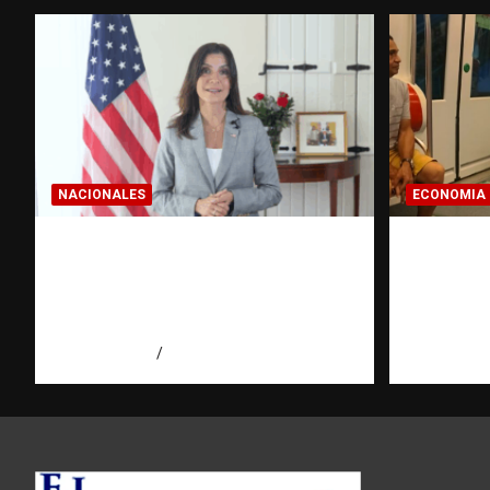
NACIONALES
ECONOMIA
Embajadora de EE. UU.
Economí
responde a Aneudys Santos y
pregunt
reafirma la defensa de la
dominic
libertad de expresión
hace ant
agosto 7, 2026
Miguel Ferrera
agosto 7, 2