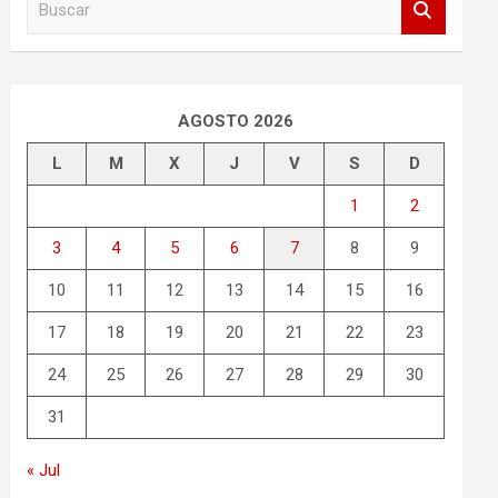
u
s
c
a
r
AGOSTO 2026
L
M
X
J
V
S
D
1
2
3
4
5
6
7
8
9
10
11
12
13
14
15
16
17
18
19
20
21
22
23
24
25
26
27
28
29
30
31
« Jul