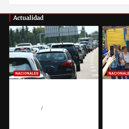
Actualidad
NACIONALES
NACIONAL
El “corte de pastelito” vuelve
Más de 
a preocupar en las calles
denunci
dominicanas
desaloj
agosto 6, 2026
Jose Amparo
agosto 6, 2