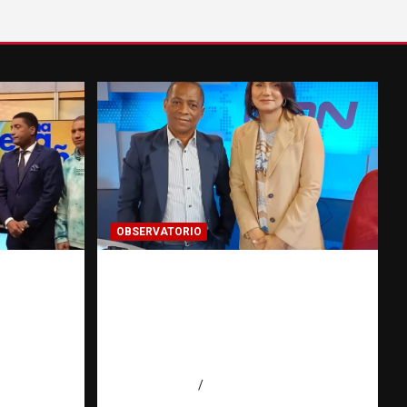
OBSERVATORIO
ata de
Periodismo de buenas
íctimas
prácticas contra la trata de
personas | Observatorio
ión
Fundación RATT
Dominicana
 Agüero
agosto 6, 2026
Eduardo Pérez Agüero