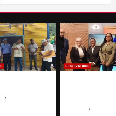
ES
OBSERVATORIO
200 familias
Estadísticas sobre tr
an amenaza de
personas: ¿cuántas v
o en Higüey
existen realmente? |
Observatorio Fundac
026
Jose Amparo
RATT Dominicana
agosto 6, 2026
Eduardo Pérez