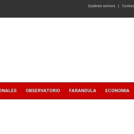
Quiénes somos
Contac
ONALES
OBSERVATORIO
FARANDULA
ECONOMIA