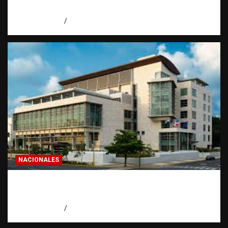
de invertir
agosto 7, 2026
Eduardo Pérez Agüero
NACIONALES
Condenan a 30 años a dos hombres por
intento de asesinato en Capotillo
agosto 7, 2026
Miguel Ferrera