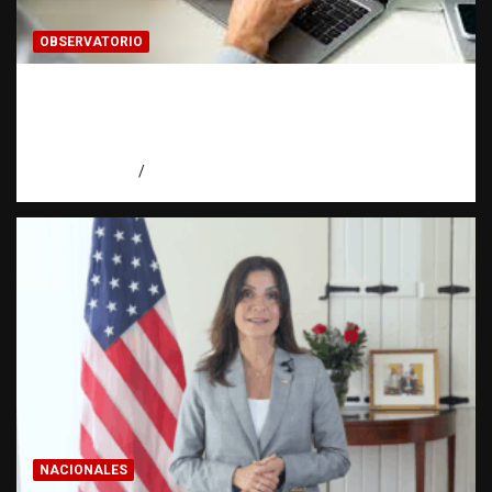
OBSERVATORIO
Cómo hacer una estadística: del dato a la
evidencia | Observatorio Fundación RATT
Dominicana
agosto 8, 2026
Eduardo Pérez Agüero
NACIONALES