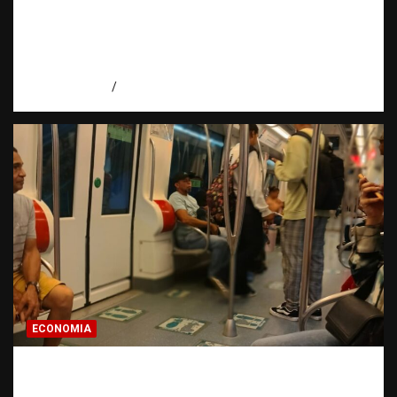
Embajadora de EE. UU. responde a Aneudys
Santos y reafirma la defensa de la libertad
de expresión
agosto 7, 2026
Miguel Ferrera
ECONOMIA
Economía dominicana: la pregunta que
todo dominicano en el exterior hace antes