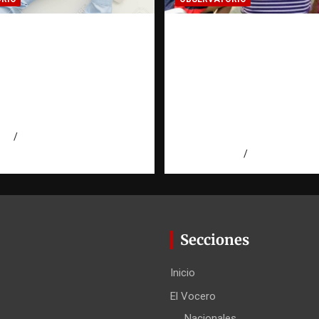
MACIÓN
FUENTES CONFIDENC
CADA: Cuando una
La información que 
gación encuentra una
cambiar una investi
errada |
cuando se protege
torio Fundación
correctamente |
ominicana
Observatorio Fundac
RATT Dominicana
026
Eduardo Pérez Agüero
agosto 6, 2026
Eduardo Pérez
Secciones
Inicio
El Vocero
Nacionales