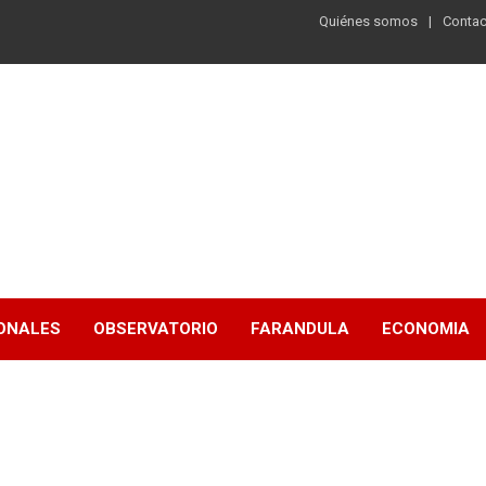
Quiénes somos
Contac
ONALES
OBSERVATORIO
FARANDULA
ECONOMIA