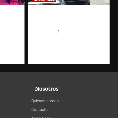
IALES:
El “corte de pastelito” vuelve
puede
a preocupar en las calles
gación
dominicanas
agosto 6, 2026
Jose Amparo
ión
 Agüero
Nosotros
Quiénes somos
Contacto