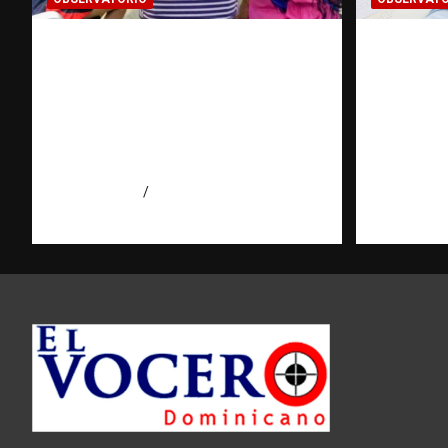
¿CUÁL ES EL PLAN? La
INFOR
pregunta que puede cambiar
CLASIFI
el rumbo de una
investi
investigación | Observatorio
puerta c
Fundación RATT
Observa
Dominicana
RATT D
agosto 7, 2026
Eduardo Pérez Agüero
agosto 7, 2