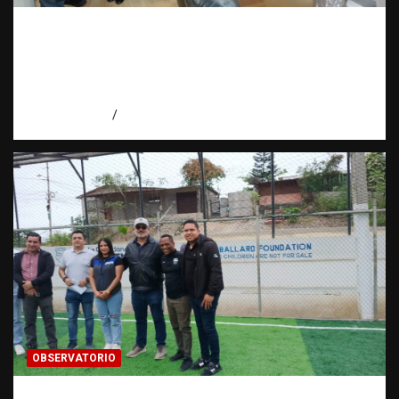
Cooperación interinstitucional contra la
trata de personas | DICRIM y ONG: una
alianza por las víctimas | Observatorio |
Fundación RATT
agosto 5, 2026
Eduardo Perez
OBSERVATORIO