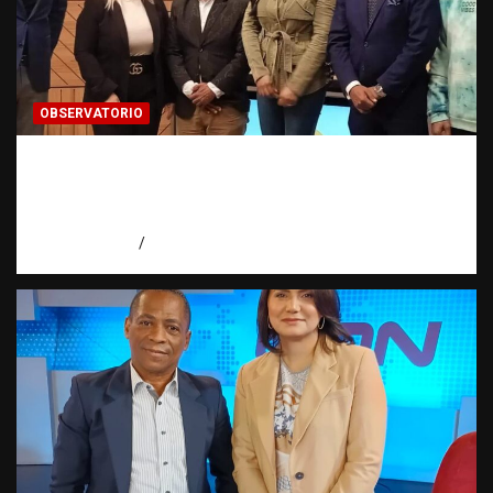
OBSERVATORIO
Estadísticas sobre trata de personas:
¿cuántas víctimas existen realmente? |
Observatorio Fundación RATT Dominicana
agosto 6, 2026
Eduardo Pérez Agüero