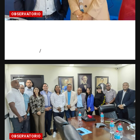
OBSERVATORIO
Periodismo de buenas prácticas contra la
trata de personas | Observatorio Fundación
RATT Dominicana
agosto 6, 2026
Eduardo Pérez Agüero
OBSERVATORIO