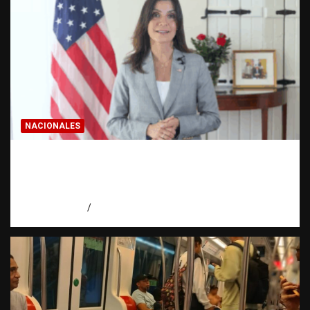
NACIONALES
Embajadora de EE. UU. responde a Aneudys
Santos y reafirma la defensa de la libertad
de expresión
agosto 7, 2026
Miguel Ferrera