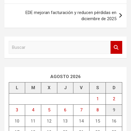
de
entradas
EDE mejoran facturación y reducen pérdidas en
diciembre de 2025
B
u
s
c
a
r
AGOSTO 2026
L
M
X
J
V
S
D
1
2
3
4
5
6
7
8
9
10
11
12
13
14
15
16