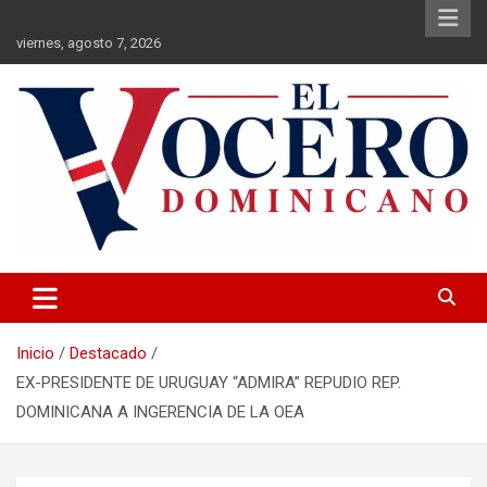
Saltar
al
viernes, agosto 7, 2026
contenido
El Vocero Dominicano
El Vocero Dominicano
Inicio
Destacado
EX-PRESIDENTE DE URUGUAY “ADMIRA” REPUDIO REP.
DOMINICANA A INGERENCIA DE LA OEA