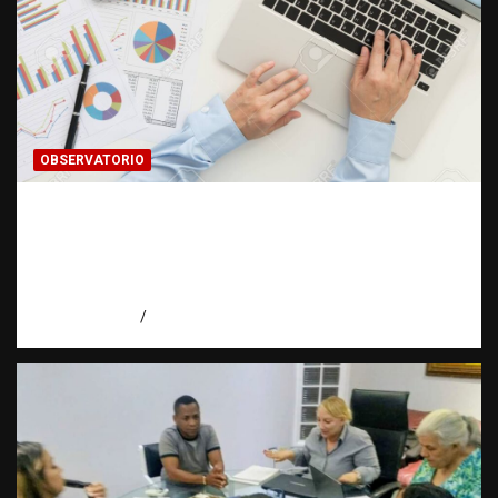
OBSERVATORIO
INFORMACIÓN CLASIFICADA: Cuando una
investigación encuentra una puerta cerrada
| Observatorio Fundación RATT
Dominicana
agosto 7, 2026
Eduardo Pérez Agüero