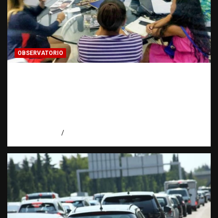
OBSERVATORIO
FUENTES CONFIDENCIALES: La
información que puede cambiar una
investigación cuando se protege
correctamente | Observatorio Fundación
RATT Dominicana
agosto 6, 2026
Eduardo Pérez Agüero