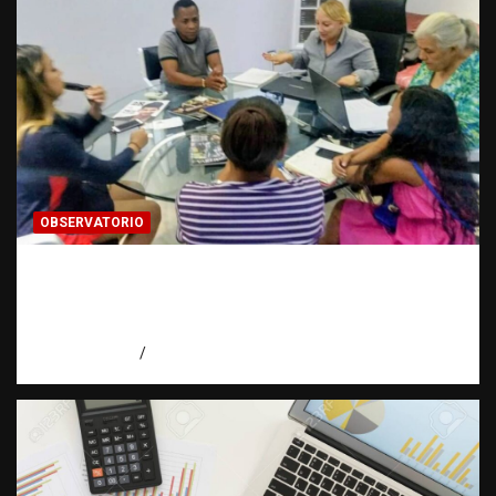
OBSERVATORIO
¿CUÁL ES EL PLAN? La pregunta que puede
cambiar el rumbo de una investigación |
Observatorio Fundación RATT Dominicana
agosto 7, 2026
Eduardo Pérez Agüero