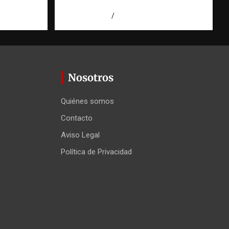
RATT Dominicana
 Agüero
agosto 7, 2026
Eduardo Pérez Agüero
Nosotros
Quiénes somos
Contacto
Aviso Legal
Política de Privacidad