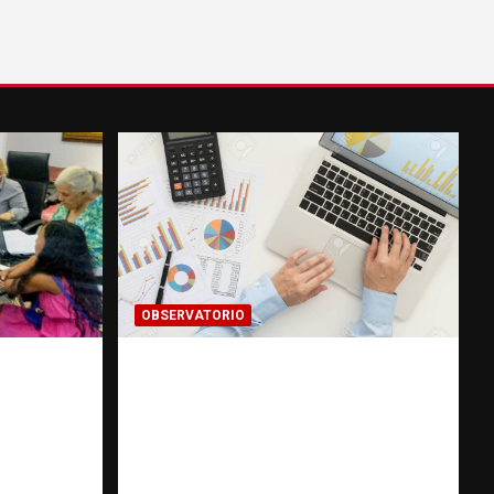
OBSERVATORIO
La
INFORMACIÓN
cambiar
CLASIFICADA: Cuando una
investigación encuentra una
rvatorio
puerta cerrada |
Observatorio Fundación