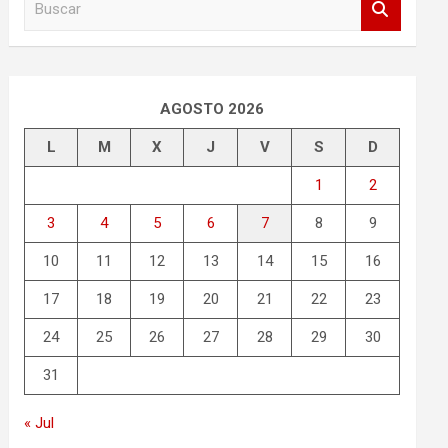
u
s
c
a
r
AGOSTO 2026
L
M
X
J
V
S
D
1
2
3
4
5
6
7
8
9
10
11
12
13
14
15
16
17
18
19
20
21
22
23
24
25
26
27
28
29
30
31
« Jul