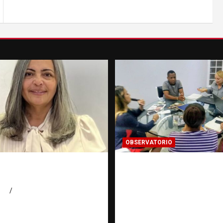
OBSERVATORIO
n Jehová: tu ayuda y
¿CUÁL ES EL PLAN? 
do
pregunta que puede 
el rumbo de una
026
Luz Rodriguez
investigación | Obse
Fundación RATT