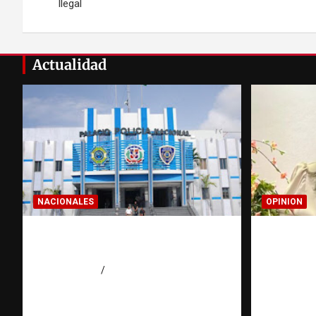
Ilegal
entradas
Actualidad
NACIONALES
OPINION
Homicidios en RD alcanzan
Confía e
su tasa más baja en años
tu escu
agosto 7, 2026
Eduardo Pérez Agüero
agosto 7, 2