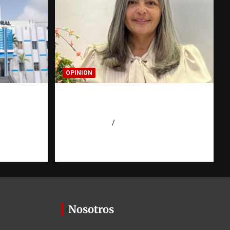
OPINION
canzan
Confía en Jehová: tu ayuda y
años
tu escudo
 Agüero
agosto 7, 2026
Luz Rodriguez
Nosotros