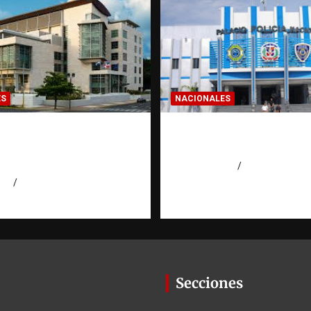
ES
NACIONALES
n a 30 años a dos
Homicidios en RD al
 por intento de
su tasa más baja en 
o en Capotillo
agosto 7, 2026
Eduardo Pérez
026
Miguel Ferrera
Secciones