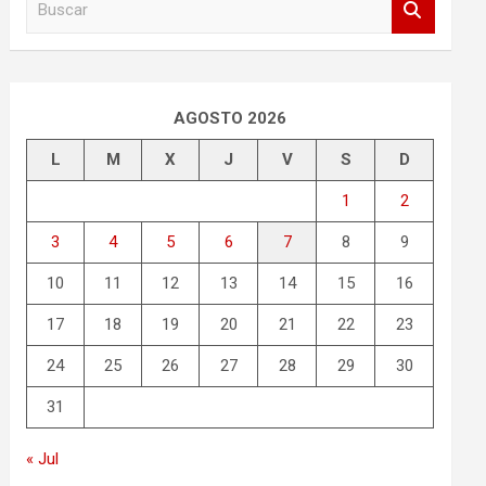
u
s
c
a
r
AGOSTO 2026
L
M
X
J
V
S
D
1
2
3
4
5
6
7
8
9
10
11
12
13
14
15
16
17
18
19
20
21
22
23
24
25
26
27
28
29
30
31
« Jul