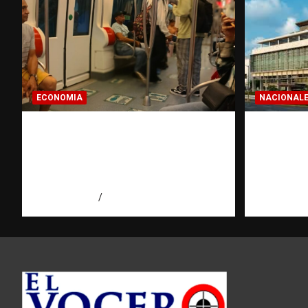
ECONOMIA
NACIONAL
Economía dominicana: la
Condena
pregunta que todo
hombres
dominicano en el exterior
asesinat
hace antes de invertir
agosto 7, 2
agosto 7, 2026
Eduardo Pérez Agüero