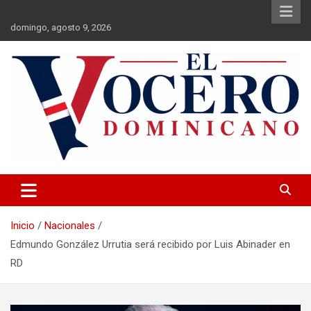
Saltar
al
domingo, agosto 9, 2026
contenido
El Vocero Dominicano
El Vocero Dominicano
Inicio
Nacionales
Edmundo González Urrutia será recibido por Luis Abinader en
RD