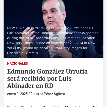
NEW YORK, NEW YORK - SEPTEMBER 23: President H.E.
Luis Abinader of the Dominican Republic speaks onstage
during the 2024 Concordia Annual Summit at Sheraton
New York Times Square on September 23, 2024 in New
York City. (Photo by Riccardo Savi/Getty Images for
Concordia Summit)
NACIONALES
Edmundo González Urrutia
será recibido por Luis
Abinader en RD
enero 9, 2025
Eduardo Pérez Agüero