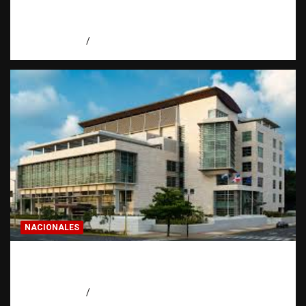
todo dominicano en el exterior hace antes
de invertir
agosto 7, 2026
Eduardo Pérez Agüero
NACIONALES
Condenan a 30 años a dos hombres por
intento de asesinato en Capotillo
agosto 7, 2026
Miguel Ferrera