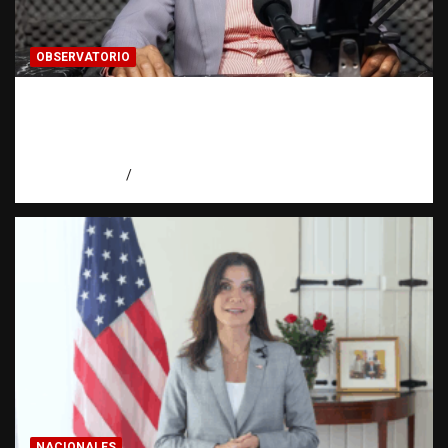
OBSERVATORIO
Activo en una investigación: ¿qué significa
realmente? | Observatorio Fundación RATT
Dominicana
agosto 8, 2026
Eduardo Pérez Agüero
NACIONALES