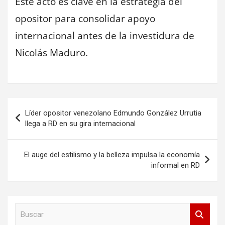
Este acto es clave en la estrategia del
opositor para consolidar apoyo
internacional antes de la investidura de
Nicolás Maduro.
Navegación
Líder opositor venezolano Edmundo González Urrutia
de
llega a RD en su gira internacional
entradas
El auge del estilismo y la belleza impulsa la economía
informal en RD
B
u