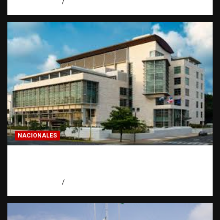
agosto 7, 2026
Eduardo Pérez Agüero
NACIONALES
Condenan a 30 años a dos hombres por
intento de asesinato en Capotillo
agosto 7, 2026
Miguel Ferrera