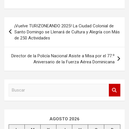
Navegación
¡Vuelve TURIZONEANDO 2025! La Ciudad Colonial de
de
Santo Domingo se Llenará de Cultura y Alegría con Más
de 250 Actividades
entradas
Director de la Policía Nacional Asiste a Misa por el 77.º
Aniversario de la Fuerza Aérea Dominicana
B
u
s
c
a
r
AGOSTO 2026