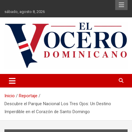
Saltar
al
sábado, agosto 8, 2026
contenido
El Vocero Dominicano
El Vocero Dominicano
Inicio
Reportaje
Descubre el Parque Nacional Los Tres Ojos: Un Destino
Imperdible en el Corazón de Santo Domingo