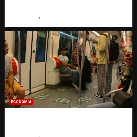
Santos y reafirma la defensa de la libertad
de expresión
agosto 7, 2026
Miguel Ferrera
ECONOMIA
Economía dominicana: la pregunta que
todo dominicano en el exterior hace antes
de invertir