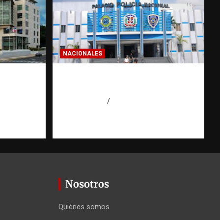
NACIONALES
a dos
Homicidios en RD alcanzan
 de
su tasa más baja en años
o
agosto 7, 2026
Eduardo Pérez Agüero
Nosotros
Quiénes somos