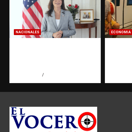
NACIONALES
ECONOMIA
Embajadora de EE. UU.
Economí
responde a Aneudys Santos y
pregunt
reafirma la defensa de la
dominic
libertad de expresión
hace ant
agosto 7, 2026
Miguel Ferrera
agosto 7, 2