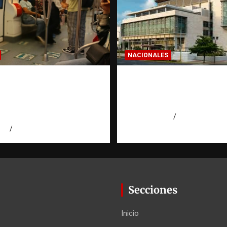
NACIONALES
a dominicana: la
Condenan a 30 años 
a que todo
hombres por intento
ano en el exterior
asesinato en Capotill
es de invertir
agosto 7, 2026
Miguel Ferrera
026
Eduardo Pérez Agüero
Secciones
Inicio