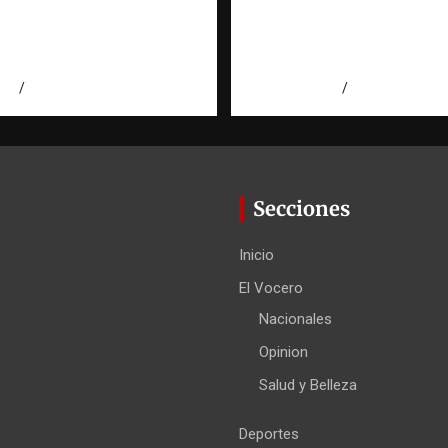
e a Aneudys Santos y
pregunta que todo
 la defensa de la
dominicano en el ext
 de expresión
hace antes de inverti
026
Miguel Ferrera
agosto 7, 2026
Eduardo Pérez
Secciones
Inicio
El Vocero
Nacionales
Opinion
Salud y Belleza
Deportes