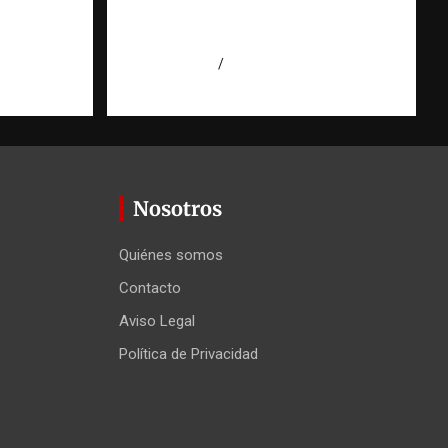
hombres por intento de
erior
asesinato en Capotillo
r
agosto 7, 2026
Miguel Ferrera
 Agüero
Nosotros
Quiénes somos
Contacto
Aviso Legal
Política de Privacidad