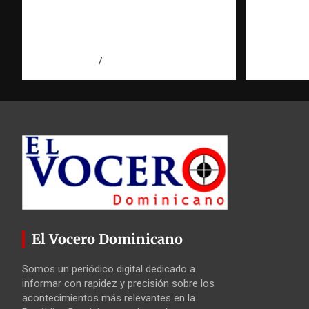
¿qué significa realmente? |
respond
Observatorio Fundación
reafirma
RATT Dominicana
libertad
agosto 8, 2026
Eduardo Pérez Agüero
agosto 7, 2
El Vocero Dominicano
Somos un periódico digital dedicado a
informar con rapidez y precisión sobre los
acontecimientos más relevantes en la