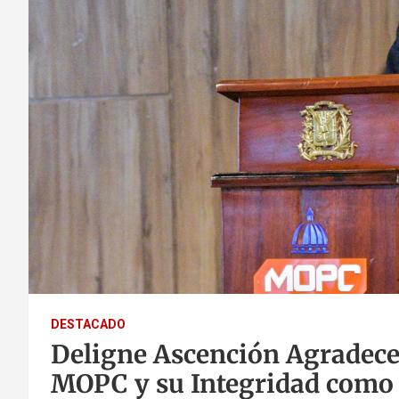
DESTACADO
Deligne Ascención Agradece 
MOPC y su Integridad como