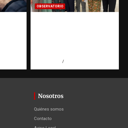
OBSERVATORIO
 prueba
Cooperación ONG y agencias
talece
internacionales | La
pregunta que nació al
ión
investigar HSI |
Observatorio Fundación
RATT Dominicana
 Agüero
agosto 5, 2026
Eduardo Pérez Agüero
Nosotros
Quiénes somos
Contacto