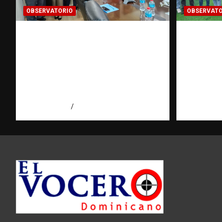
OBSERVATORIO
OBSERVATO
Cooperación
Investi
interinstitucional contra la
sobre tr
trata de personas | DICRIM y
puede y
ONG: una alianza por las
Observa
víctimas | Observatorio |
Domini
Fundación RATT
agosto 5, 2
agosto 5, 2026
Eduardo Perez