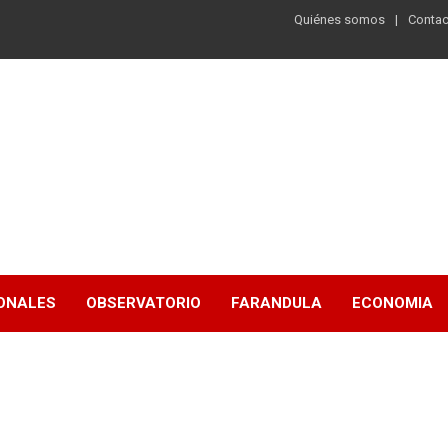
Quiénes somos
Contac
ONALES
OBSERVATORIO
FARANDULA
ECONOMIA