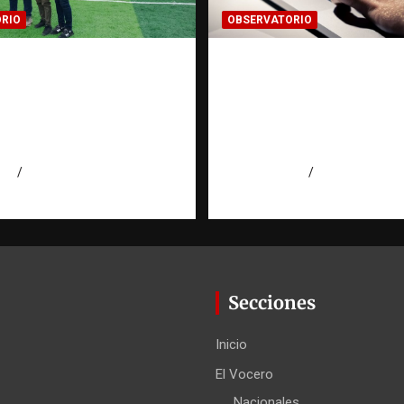
RIO
OBSERVATORIO
gación de una ONG
Evidencia digital: la
ata de personas: qué
invisible que hoy for
 qué no puede hacer |
las investigaciones |
torio RATT
Observatorio Fundac
cana
RATT Dominicana
026
Eduardo Perez
agosto 5, 2026
Eduardo Pérez
Secciones
Inicio
El Vocero
Nacionales