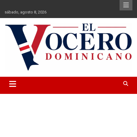
Saltar
al
sábado, agosto 8, 2026
contenido
El Vocero Dominicano
El Vocero Dominicano