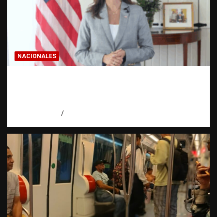
NACIONALES
Embajadora de EE. UU. responde a Aneudys
Santos y reafirma la defensa de la libertad
de expresión
agosto 7, 2026
Miguel Ferrera