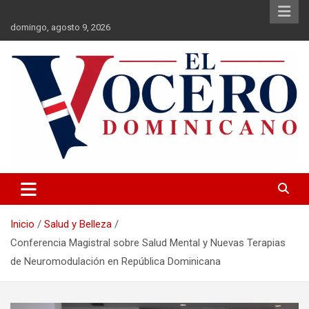
Saltar
al
domingo, agosto 9, 2026
contenido
El Vocero Dominicano
El Vocero Dominicano
Inicio
Salud y Belleza
Conferencia Magistral sobre Salud Mental y Nuevas Terapias
de Neuromodulación en República Dominicana