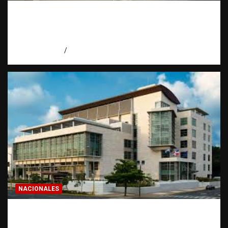
Economía dominicana: la pregunta que
todo dominicano en el exterior hace antes
de invertir
agosto 7, 2026
Eduardo Pérez Agüero
NACIONALES
Condenan a 30 años a dos hombres por
intento de asesinato en Capotillo