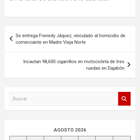
Navegación
Se entrega Frenedy Jáquez, vinculado al homicidio de
de
comerciante en Madre Vieja Norte
entradas
Incautan 98,600 cigarrillos en motocicleta de tres
ruedas en Dajabón
B
u
s
c
a
r
AGOSTO 2026