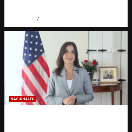
realmente? | Observatorio Fundación RATT
Dominicana
agosto 8, 2026
Eduardo Pérez Agüero
NACIONALES
Embajadora de EE. UU. responde a Aneudys
Santos y reafirma la defensa de la libertad
de expresión