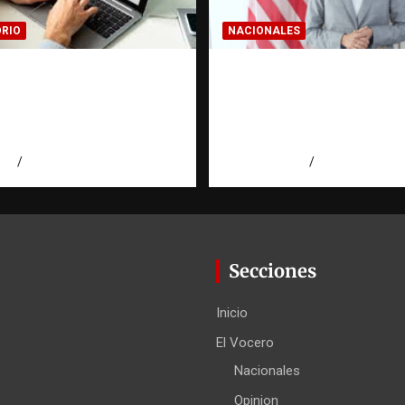
RIO
NACIONALES
cer una estadística:
Embajadora de EE. U
 a la evidencia |
responde a Aneudys 
torio Fundación
reafirma la defensa d
ominicana
libertad de expresión
026
Eduardo Pérez Agüero
agosto 7, 2026
Miguel Ferrera
Secciones
Inicio
El Vocero
Nacionales
Opinion