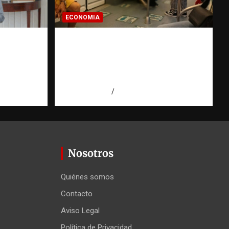
ECONOMIA
U.
Economía dominicana: la
Santos y
pregunta que todo
e la
dominicano en el exterior
hace antes de invertir
agosto 7, 2026
Eduardo Pérez Agüero
Nosotros
Quiénes somos
Contacto
Aviso Legal
Política de Privacidad