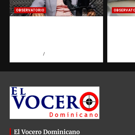
OBSERVATORIO
OBSERVATO
Activo en una investigación:
Cómo ha
¿qué significa realmente? |
del dato
Observatorio Fundación
Observa
RATT Dominicana
RATT D
agosto 8, 2026
Eduardo Pérez Agüero
agosto 8, 2
El Vocero Dominicano