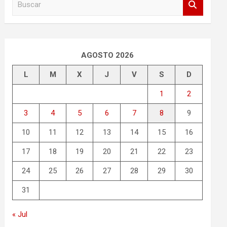
u
s
c
a
r
AGOSTO 2026
L
M
X
J
V
S
D
1
2
3
4
5
6
7
8
9
10
11
12
13
14
15
16
17
18
19
20
21
22
23
24
25
26
27
28
29
30
31
« Jul