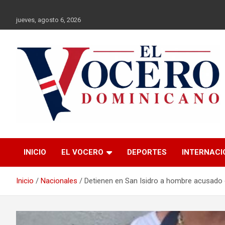
Saltar
al
jueves, agosto 6, 2026
contenido
El Vocero
El Vocero Dominicano
INICIO
EL VOCERO
DEPORTES
INTERNACI
Dominicano
Inicio
Nacionales
Detienen en San Isidro a hombre acusado 