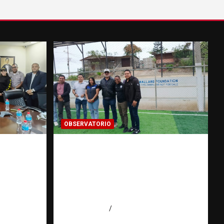
OBSERVATORIO
Investigación de una ONG
ntra la
sobre trata de personas: qué
DICRIM y
puede y qué no puede hacer |
 las
Observatorio RATT
io |
Dominicana
agosto 5, 2026
Eduardo Perez