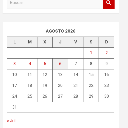
u
s
c
a
r
AGOSTO 2026
L
M
X
J
V
S
D
1
2
3
4
5
6
7
8
9
10
11
12
13
14
15
16
17
18
19
20
21
22
23
24
25
26
27
28
29
30
31
« Jul