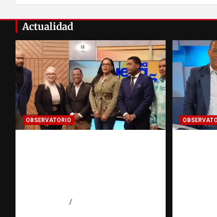
entradas
Actualidad
OBSERVATORIO
OBSERVATO
Estadísticas sobre trata de
Periodi
personas: ¿cuántas víctimas
práctica
existen realmente? |
persona
Observatorio Fundación
Fundac
RATT Dominicana
Domini
agosto 6, 2026
Eduardo Pérez Agüero
agosto 6, 2