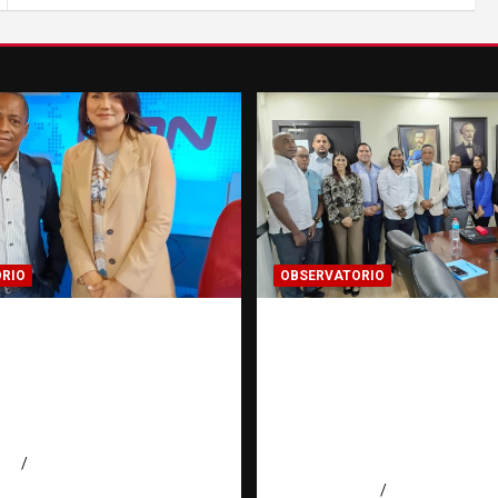
RIO
OBSERVATORIO
smo de buenas
Cooperación
s contra la trata de
interinstitucional co
s | Observatorio
trata de personas | 
ión RATT
ONG: una alianza por
cana
víctimas | Observator
Fundación RATT
026
Eduardo Pérez Agüero
agosto 5, 2026
Eduardo Perez