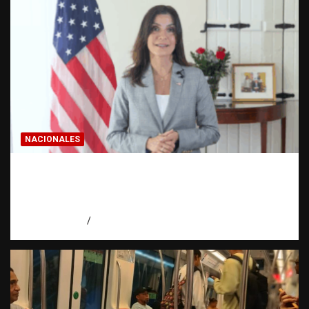
NACIONALES
Embajadora de EE. UU. responde a Aneudys
Santos y reafirma la defensa de la libertad
de expresión
agosto 7, 2026
Miguel Ferrera