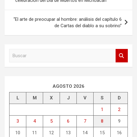
de
celebración del Día de Muertos en Michoacán
entradas
“El arte de preocupar al hombre: análisis del capítulo 6
de Cartas del diablo a su sobrino”
B
u
s
c
a
r
AGOSTO 2026
L
M
X
J
V
S
D
1
2
3
4
5
6
7
8
9
10
11
12
13
14
15
16