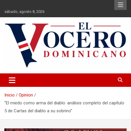
Saltar
al
sábado, agosto 8, 2026
contenido
El Vocero Dominicano
El Vocero Dominicano
Inicio
Opinion
“El miedo como arma del diablo: análisis completo del capítulo
5 de Cartas del diablo a su sobrino”