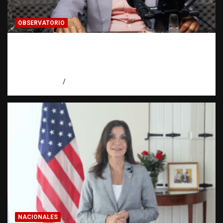
OBSERVATORIO
Activo en una investigación: ¿qué significa
realmente? | Observatorio Fundación RATT
Dominicana
agosto 8, 2026
Eduardo Pérez Agüero
NACIONALES