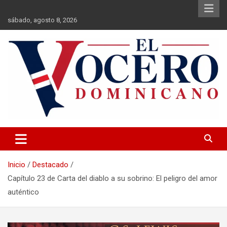
Saltar
al
sábado, agosto 8, 2026
contenido
El Vocero Dominicano
El Vocero Dominicano
Inicio
Destacado
Capítulo 23 de Carta del diablo a su sobrino: El peligro del amor
auténtico