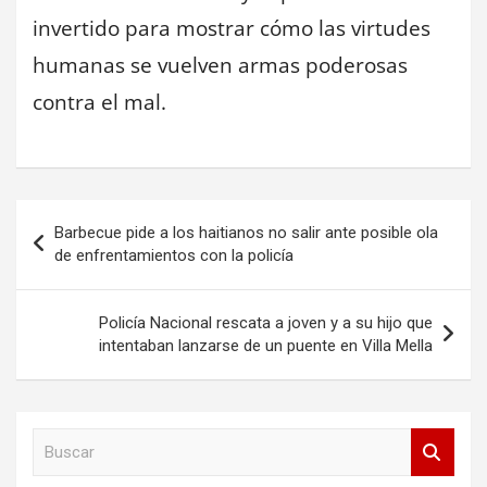
invertido para mostrar cómo las virtudes
humanas se vuelven armas poderosas
contra el mal.
Navegación
Barbecue pide a los haitianos no salir ante posible ola
de
de enfrentamientos con la policía
entradas
Policía Nacional rescata a joven y a su hijo que
intentaban lanzarse de un puente en Villa Mella
B
u
s