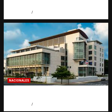
todo dominicano en el exterior hace antes
de invertir
agosto 7, 2026
Eduardo Pérez Agüero
NACIONALES
Condenan a 30 años a dos hombres por
intento de asesinato en Capotillo
agosto 7, 2026
Miguel Ferrera