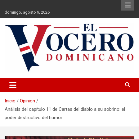
Saltar
al
domingo, agosto 9, 2026
contenido
El Vocero Dominicano
El Vocero Dominicano
Inicio
Opinion
Análisis del capítulo 11 de Cartas del diablo a su sobrino: el
poder destructivo del humor