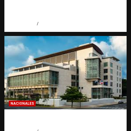
Economía dominicana: la pregunta que
todo dominicano en el exterior hace antes
de invertir
agosto 7, 2026
Eduardo Pérez Agüero
NACIONALES
Condenan a 30 años a dos hombres por
intento de asesinato en Capotillo