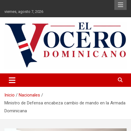
Saltar
al
viernes, agosto 7, 2026
contenido
El Vocero Dominicano
El Vocero Dominicano
Inicio
Nacionales
Ministro de Defensa encabeza cambio de mando en la Armada
Dominicana