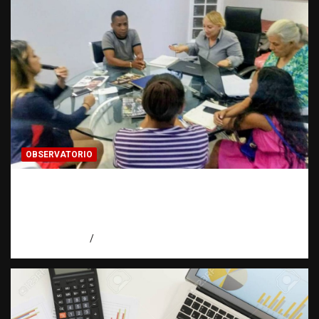
OBSERVATORIO
¿CUÁL ES EL PLAN? La pregunta que puede
cambiar el rumbo de una investigación |
Observatorio Fundación RATT Dominicana
agosto 7, 2026
Eduardo Pérez Agüero