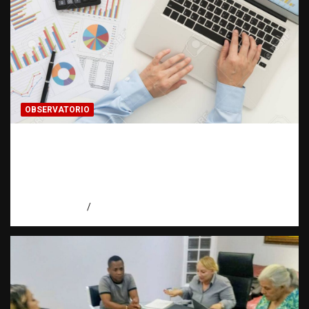
OBSERVATORIO
INFORMACIÓN CLASIFICADA: Cuando una
investigación encuentra una puerta cerrada
| Observatorio Fundación RATT
Dominicana
agosto 7, 2026
Eduardo Pérez Agüero