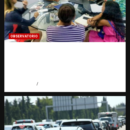
OBSERVATORIO
FUENTES CONFIDENCIALES: La
información que puede cambiar una
investigación cuando se protege
correctamente | Observatorio Fundación
RATT Dominicana
agosto 6, 2026
Eduardo Pérez Agüero