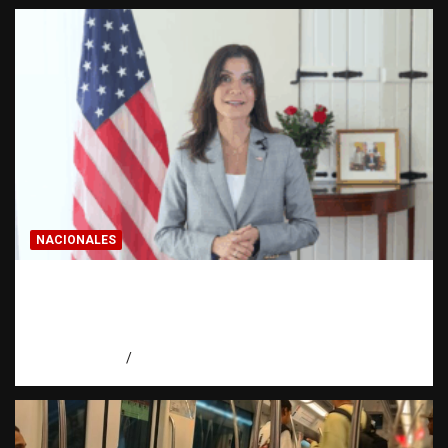
NACIONALES
Embajadora de EE. UU. responde a Aneudys
Santos y reafirma la defensa de la libertad
de expresión
agosto 7, 2026
Miguel Ferrera