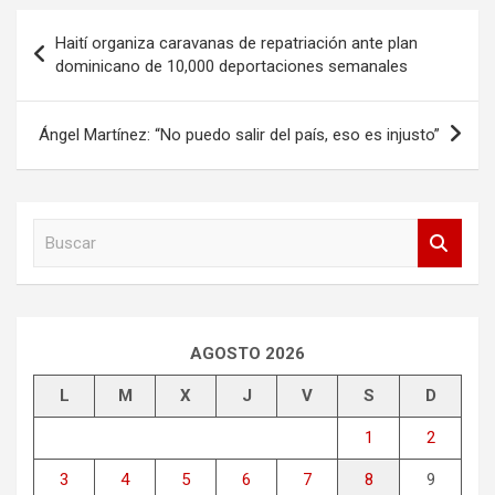
Navegación
Haití organiza caravanas de repatriación ante plan
de
dominicano de 10,000 deportaciones semanales
entradas
Ángel Martínez: “No puedo salir del país, eso es injusto”
B
u
s
c
a
r
AGOSTO 2026
L
M
X
J
V
S
D
1
2
3
4
5
6
7
8
9