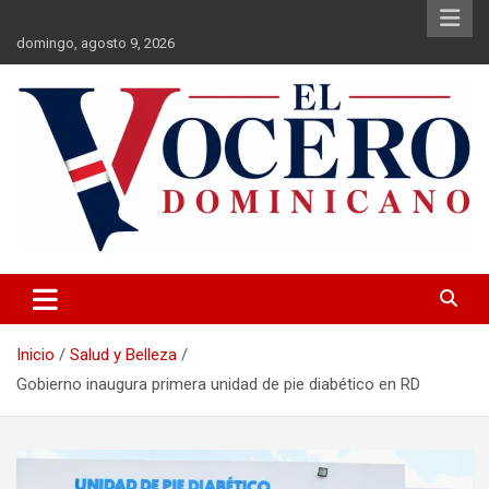
Saltar
al
domingo, agosto 9, 2026
contenido
El Vocero Dominicano
El Vocero Dominicano
Inicio
Salud y Belleza
Gobierno inaugura primera unidad de pie diabético en RD