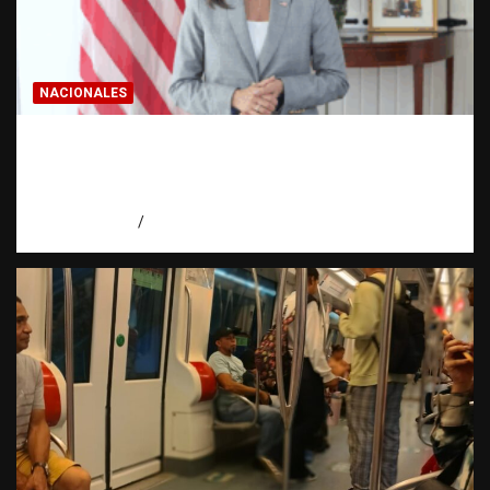
NACIONALES
Embajadora de EE. UU. responde a Aneudys
Santos y reafirma la defensa de la libertad
de expresión
agosto 7, 2026
Miguel Ferrera