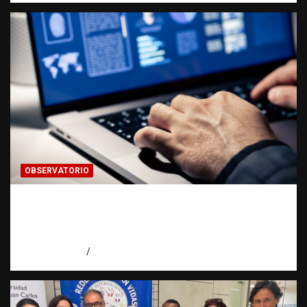
OBSERVATORIO
Evidencia digital: la prueba invisible que
hoy fortalece las investigaciones |
Observatorio Fundación RATT Dominicana
agosto 5, 2026
Eduardo Pérez Agüero