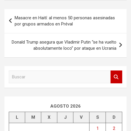
Navegación
Masacre en Haití: al menos 50 personas asesinadas
de
por grupos armados en Préval
entradas
Donald Trump asegura que Vladimir Putin “se ha vuelto
absolutamente loco” por ataque en Ucrania
B
u
s
c
a
r
AGOSTO 2026
L
M
X
J
V
S
D
1
2