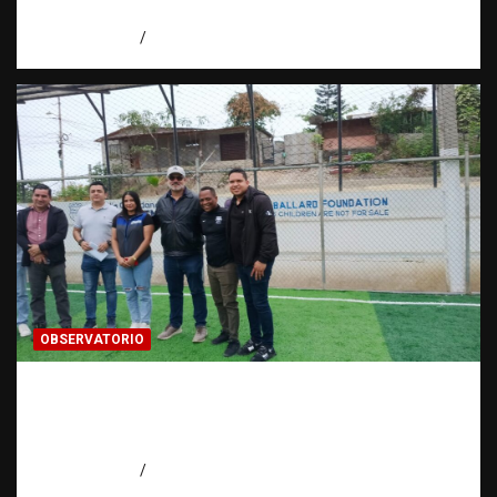
Fundación RATT
agosto 5, 2026
Eduardo Perez
OBSERVATORIO
Investigación de una ONG sobre trata de
personas: qué puede y qué no puede hacer |
Observatorio RATT Dominicana
agosto 5, 2026
Eduardo Perez