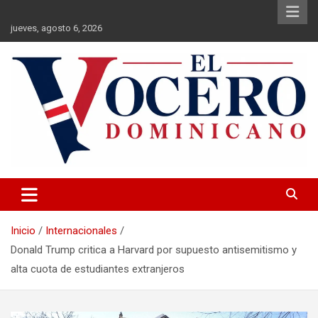
Saltar
al
jueves, agosto 6, 2026
contenido
El Vocero Dominicano
El Vocero Dominicano
Inicio
Internacionales
Donald Trump critica a Harvard por supuesto antisemitismo y
alta cuota de estudiantes extranjeros