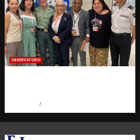
OBSERVATORIO
Cooperación ONG y agencias
internacionales | La pregunta que nació al
investigar HSI | Observatorio Fundación
RATT Dominicana
agosto 5, 2026
Eduardo Pérez Agüero