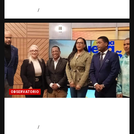
desalojo en Higüey
agosto 6, 2026
Jose Amparo
OBSERVATORIO
Estadísticas sobre trata de personas:
¿cuántas víctimas existen realmente? |
Observatorio Fundación RATT Dominicana
agosto 6, 2026
Eduardo Pérez Agüero