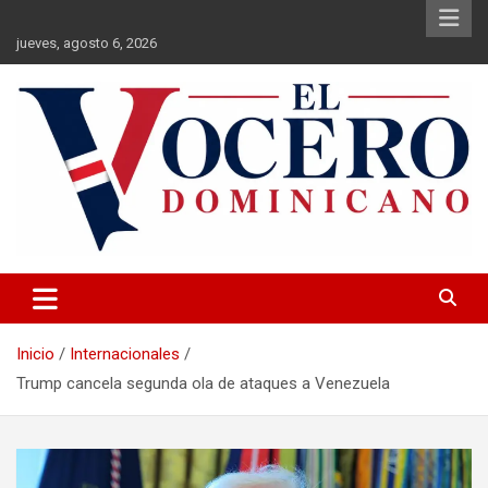
Saltar
al
jueves, agosto 6, 2026
contenido
El Vocero Dominicano
El Vocero Dominicano
Inicio
Internacionales
Trump cancela segunda ola de ataques a Venezuela