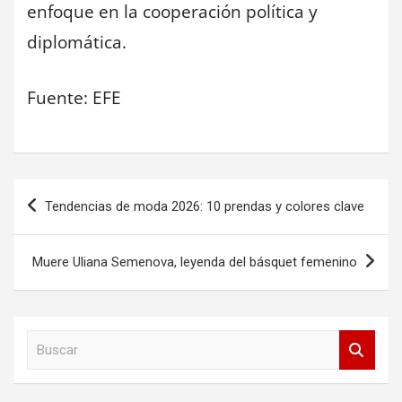
enfoque en la cooperación política y
diplomática.
Fuente: EFE
Navegación
Tendencias de moda 2026: 10 prendas y colores clave
de
entradas
Muere Uliana Semenova, leyenda del básquet femenino
B
u
s
c