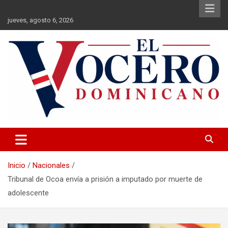
Saltar
al
jueves, agosto 6, 2026
contenido
El Vocero Dominicano
El Vocero Dominicano
Inicio
Nacionales
Tribunal de Ocoa envía a prisión a imputado por muerte de
adolescente