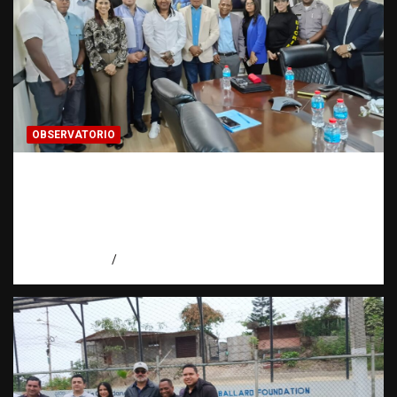
OBSERVATORIO
Cooperación interinstitucional contra la
trata de personas | DICRIM y ONG: una
alianza por las víctimas | Observatorio |
Fundación RATT
agosto 5, 2026
Eduardo Perez