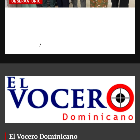
OBSERVATORIO
Cooperación ONG y agencias
internacionales | La pregunta que nació al
investigar HSI | Observatorio Fundación
RATT Dominicana
agosto 5, 2026
Eduardo Pérez Agüero
El Vocero Dominicano