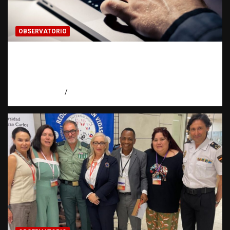
OBSERVATORIO
Evidencia digital: la prueba invisible que
hoy fortalece las investigaciones |
Observatorio Fundación RATT Dominicana
agosto 5, 2026
Eduardo Pérez Agüero