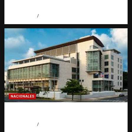
todo dominicano en el exterior hace antes
de invertir
agosto 7, 2026
Eduardo Pérez Agüero
NACIONALES
Condenan a 30 años a dos hombres por
intento de asesinato en Capotillo
agosto 7, 2026
Miguel Ferrera