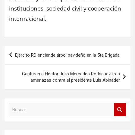
instituciones, sociedad civil y cooperación
internacional.
Navegación
Ejército RD enciende árbol navideño en la 5ta Brigada
de
entradas
Capturan a Héctor Julio Mercedes Rodríguez tras
amenazas contra el presidente Luis Abinader
B
u
s
c
a