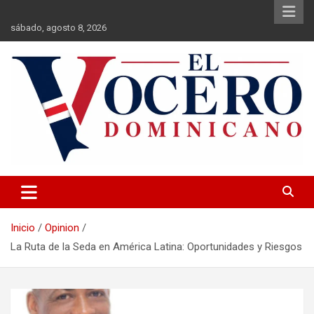
Saltar
al
sábado, agosto 8, 2026
contenido
El Vocero Dominicano
El Vocero Dominicano
Inicio
Opinion
La Ruta de la Seda en América Latina: Oportunidades y Riesgos