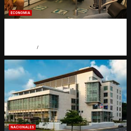
ECONOMIA
Economía dominicana: la pregunta que
todo dominicano en el exterior hace antes
de invertir
agosto 7, 2026
Eduardo Pérez Agüero
NACIONALES