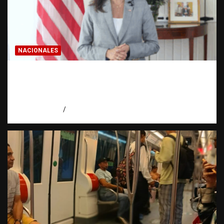
NACIONALES
Embajadora de EE. UU. responde a Aneudys
Santos y reafirma la defensa de la libertad
de expresión
agosto 7, 2026
Miguel Ferrera