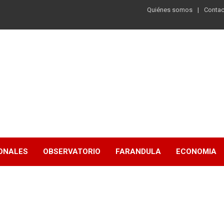
Quiénes somos
Contac
ONALES
OBSERVATORIO
FARANDULA
ECONOMIA