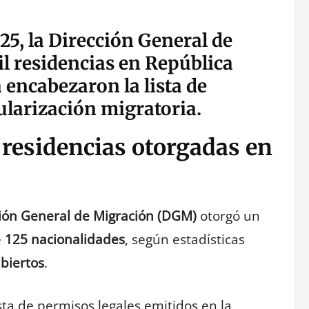
5, la Dirección General de
l residencias en República
 encabezaron la lista de
larización migratoria.
 residencias otorgadas en
ión General de Migración (DGM)
otorgó un
e
125 nacionalidades
, según estadísticas
biertos
.
ta de permisos legales emitidos en la