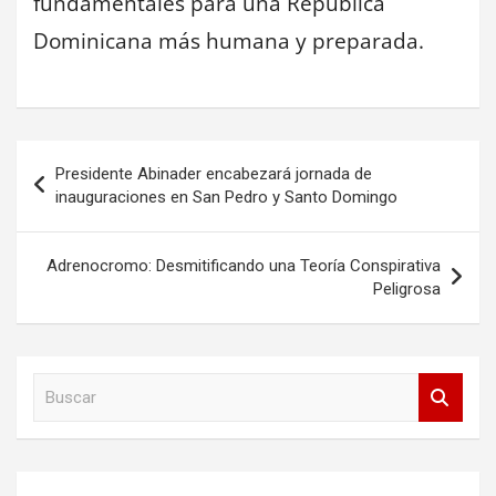
fundamentales para una República
Dominicana más humana y preparada.
Navegación
Presidente Abinader encabezará jornada de
de
inauguraciones en San Pedro y Santo Domingo
entradas
Adrenocromo: Desmitificando una Teoría Conspirativa
Peligrosa
B
u
s
c
a