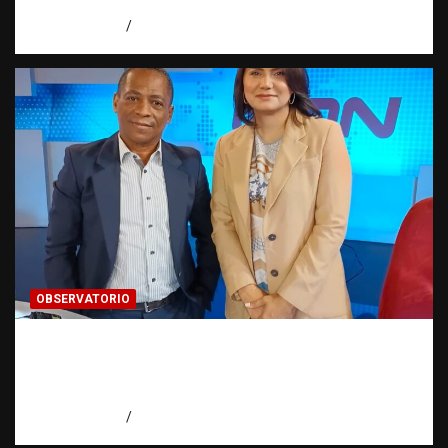
Observatorio Fundación RATT Dominicana
agosto 6, 2026
Eduardo Pérez Agüero
OBSERVATORIO
Periodismo de buenas prácticas contra la
trata de personas | Observatorio Fundación
RATT Dominicana
agosto 6, 2026
Eduardo Pérez Agüero