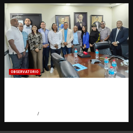
OBSERVATORIO
Cooperación interinstitucional contra la
trata de personas | DICRIM y ONG: una
alianza por las víctimas | Observatorio |
Fundación RATT
agosto 5, 2026
Eduardo Perez