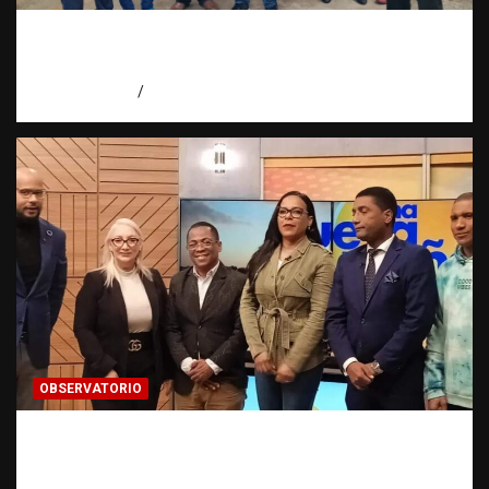
Más de 200 familias denuncian amenaza de
desalojo en Higüey
agosto 6, 2026
Jose Amparo
OBSERVATORIO
Estadísticas sobre trata de personas:
¿cuántas víctimas existen realmente? |