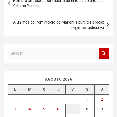
Hombre arrestado por muerte de niño de 10 años en
de
Sabana Perdida
entradas
A un mes del feminicidio de Maïreni Tiburcio Heredia:
exigimos justicia ya
B
u
s
c
a
r
AGOSTO 2026
L
M
X
J
V
S
D
1
2
3
4
5
6
7
8
9