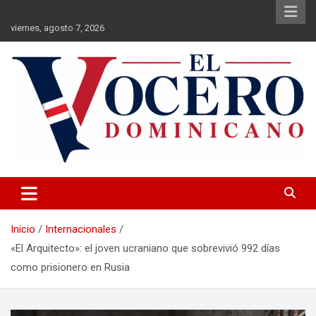
Saltar
al
viernes, agosto 7, 2026
contenido
El Vocero Dominicano
El Vocero Dominicano
Inicio
Internacionales
«El Arquitecto»: el joven ucraniano que sobrevivió 992 días
como prisionero en Rusia