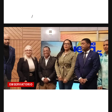
Más de 200 familias denuncian amenaza de
desalojo en Higüey
agosto 6, 2026
Jose Amparo
OBSERVATORIO
Estadísticas sobre trata de personas:
¿cuántas víctimas existen realmente? |
Observatorio Fundación RATT Dominicana