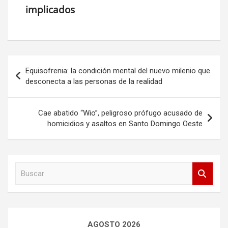
implicados
Navegación
Equisofrenia: la condición mental del nuevo milenio que
de
desconecta a las personas de la realidad
entradas
Cae abatido “Wio”, peligroso prófugo acusado de
homicidios y asaltos en Santo Domingo Oeste
B
u
s
c
a
r
AGOSTO 2026