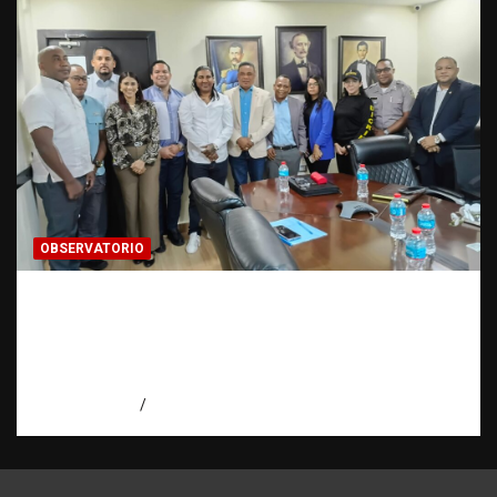
OBSERVATORIO
Cooperación interinstitucional contra la
trata de personas | DICRIM y ONG: una
alianza por las víctimas | Observatorio |
Fundación RATT
agosto 5, 2026
Eduardo Perez