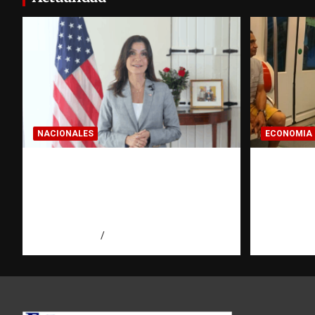
NACIONALES
ECONOMIA
Embajadora de EE. UU.
Economí
responde a Aneudys Santos y
pregunt
reafirma la defensa de la
dominic
libertad de expresión
hace ant
agosto 7, 2026
Miguel Ferrera
agosto 7, 2