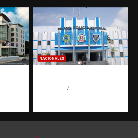
NACIONALES
a dos
Homicidios en RD alcanzan
 de
su tasa más baja en años
o
agosto 7, 2026
Eduardo Pérez Agüero