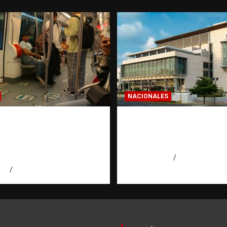
NACIONALES
a dominicana: la
Condenan a 30 años 
a que todo
hombres por intento
ano en el exterior
asesinato en Capotill
es de invertir
agosto 7, 2026
Miguel Ferrera
026
Eduardo Pérez Agüero