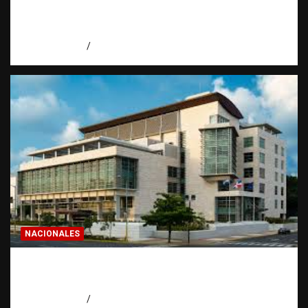
todo dominicano en el exterior hace antes
de invertir
agosto 7, 2026
Eduardo Pérez Agüero
NACIONALES
Condenan a 30 años a dos hombres por
intento de asesinato en Capotillo
agosto 7, 2026
Miguel Ferrera