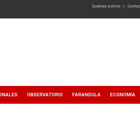
Quiénes somos
Contac
ONALES
OBSERVATORIO
FARANDULA
ECONOMIA