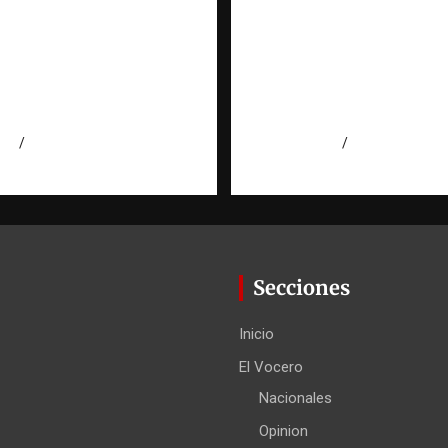
gación de una ONG
Evidencia digital: la
ata de personas: qué
invisible que hoy for
 qué no puede hacer |
las investigaciones |
torio RATT
Observatorio Fundac
cana
RATT Dominicana
026
Eduardo Perez
agosto 5, 2026
Eduardo Pérez
Secciones
Inicio
El Vocero
Nacionales
Opinion