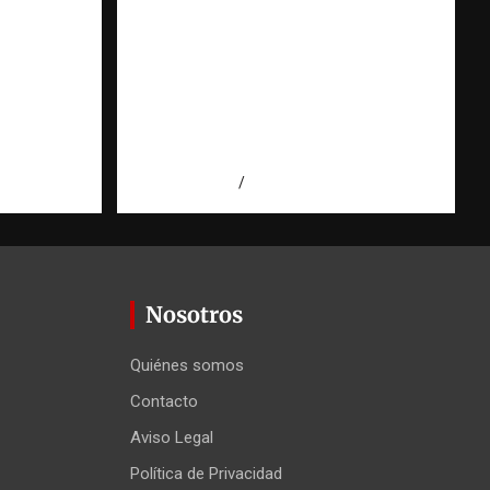
 prueba
Cooperación ONG y agencias
talece
internacionales | La
pregunta que nació al
ión
investigar HSI |
Observatorio Fundación
RATT Dominicana
 Agüero
agosto 5, 2026
Eduardo Pérez Agüero
Nosotros
Quiénes somos
Contacto
Aviso Legal
Política de Privacidad