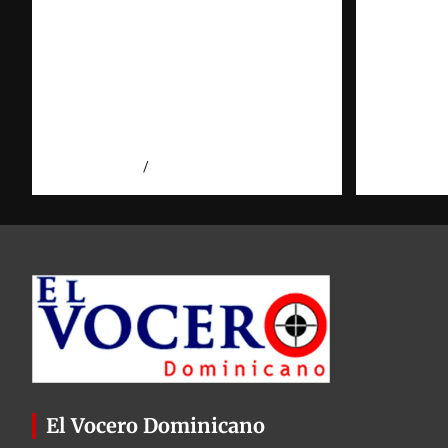
Cooperación
Investi
interinstitucional contra la
sobre tr
trata de personas | DICRIM y
puede y
ONG: una alianza por las
Observa
víctimas | Observatorio |
Domini
Fundación RATT
agosto 5, 2
agosto 5, 2026
Eduardo Perez
El Vocero Dominicano