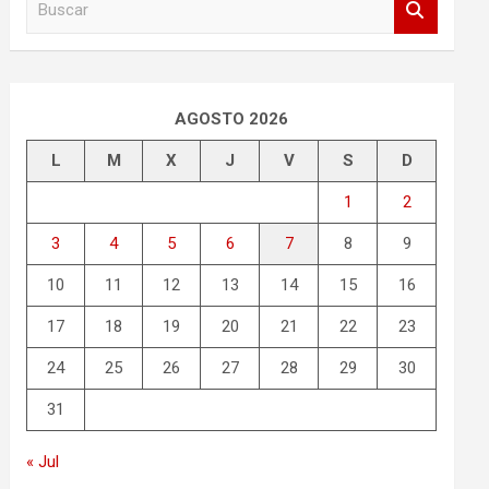
u
s
c
a
r
AGOSTO 2026
L
M
X
J
V
S
D
1
2
3
4
5
6
7
8
9
10
11
12
13
14
15
16
17
18
19
20
21
22
23
24
25
26
27
28
29
30
31
« Jul