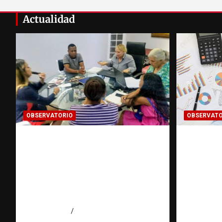
Actualidad
OBSERVATORIO
OBSERVATO
¿CUÁL ES EL PLAN? La
INFOR
pregunta que puede cambiar
CLASIFI
el rumbo de una
investi
investigación | Observatorio
puerta c
Fundación RATT
Observa
Dominicana
RATT D
agosto 7, 2026
Eduardo Pérez Agüero
agosto 7, 2