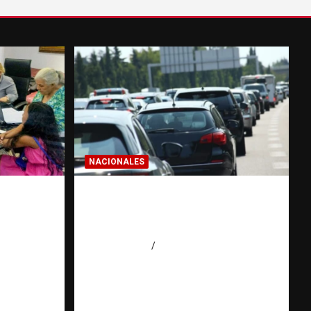
NACIONALES
IALES:
El “corte de pastelito” vuelve
puede
a preocupar en las calles
gación
dominicanas
agosto 6, 2026
Jose Amparo
ión