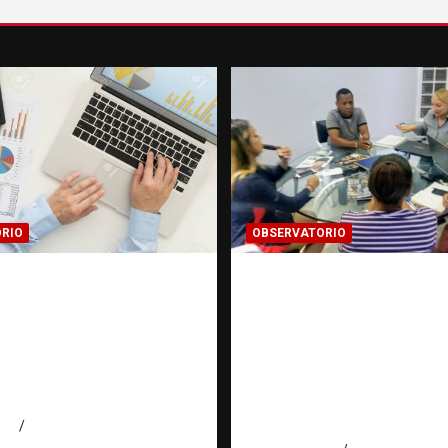
RIO
OBSERVATORIO
MACIÓN
FUENTES CONFIDENC
CADA: Cuando una
La información que 
gación encuentra una
cambiar una investi
errada |
cuando se protege
torio Fundación
correctamente |
ominicana
Observatorio Fundac
RATT Dominicana
026
Eduardo Pérez Agüero