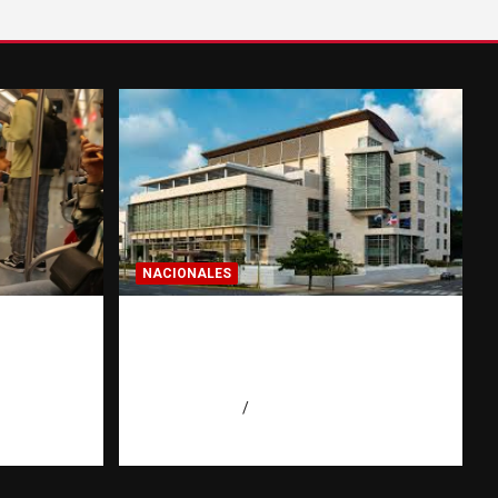
NACIONALES
: la
Condenan a 30 años a dos
hombres por intento de
erior
asesinato en Capotillo
r
agosto 7, 2026
Miguel Ferrera
 Agüero