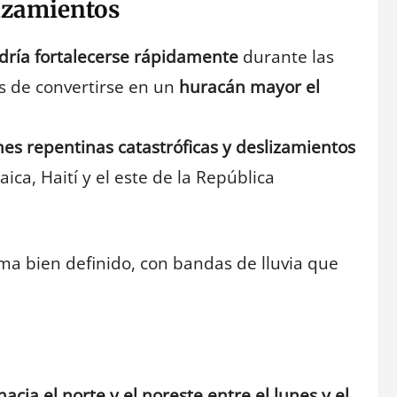
lizamientos
dría fortalecerse rápidamente
durante las
es de convertirse en un
huracán mayor el
es repentinas catastróficas y deslizamientos
ica, Haití y el este de la República
ma bien definido, con bandas de lluvia que
hacia el norte y el noreste entre el lunes y el