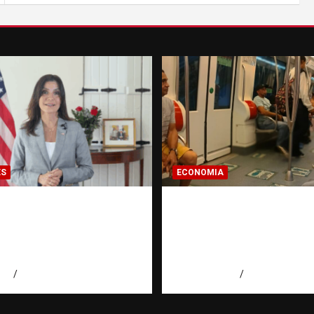
ES
ECONOMIA
ora de EE. UU.
Economía dominicana
e a Aneudys Santos y
pregunta que todo
 la defensa de la
dominicano en el ext
 de expresión
hace antes de inverti
026
Miguel Ferrera
agosto 7, 2026
Eduardo Pérez