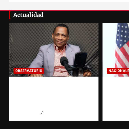
Actualidad
OBSERVATORIO
NACIONAL
Activo en una investigación:
Embajad
¿qué significa realmente? |
respond
Observatorio Fundación
reafirma
RATT Dominicana
libertad
agosto 8, 2026
Eduardo Pérez Agüero
agosto 7, 2