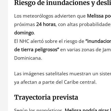
Riesgo de inundaciones y des
Los meteorólogos advierten que
Melissa po
próximas
24 horas
, con altas probabilidad
domingo
.
El NHC alertó sobre el riesgo de
“inundacion
de tierra peligrosos”
en varias zonas de Jama
Dominicana.
Las imágenes satelitales muestran un siste
ya afectan a parte del Caribe central.
Trayectoria prevista
Según los pronósticos,
Melissa podría girar 