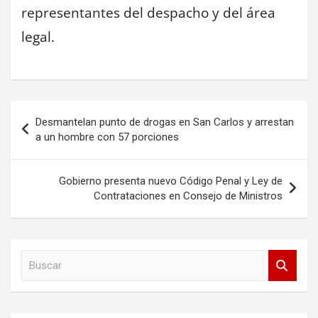
representantes del despacho y del área
legal.
Navegación
Desmantelan punto de drogas en San Carlos y arrestan
de
a un hombre con 57 porciones
entradas
Gobierno presenta nuevo Código Penal y Ley de
Contrataciones en Consejo de Ministros
B
u
s
c
a