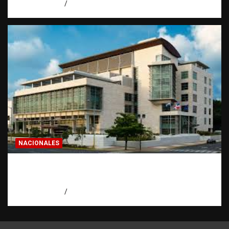
agosto 7, 2026
Eduardo Pérez Agüero
NACIONALES
Condenan a 30 años a dos hombres por
intento de asesinato en Capotillo
agosto 7, 2026
Miguel Ferrera