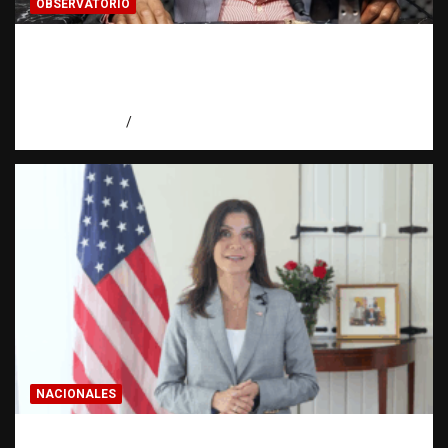
OBSERVATORIO
Activo en una investigación: ¿qué significa
realmente? | Observatorio Fundación RATT
Dominicana
agosto 8, 2026
Eduardo Pérez Agüero
NACIONALES
Embajadora de EE. UU. responde a Aneudys