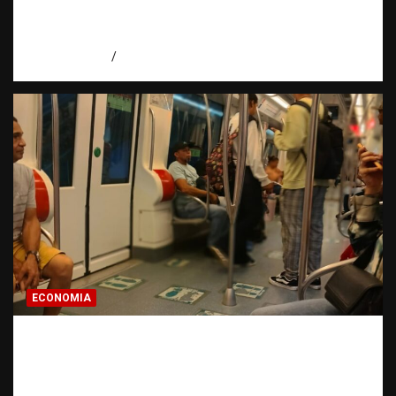
Santos y reafirma la defensa de la libertad
de expresión
agosto 7, 2026
Miguel Ferrera
ECONOMIA
Economía dominicana: la pregunta que
todo dominicano en el exterior hace antes
de invertir