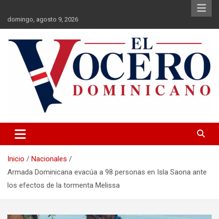
Saltar
al
domingo, agosto 9, 2026
contenido
El Vocero Dominicano
El Vocero Dominicano
Inicio
Nacionales
Armada Dominicana evacúa a 98 personas en Isla Saona ante
los efectos de la tormenta Melissa