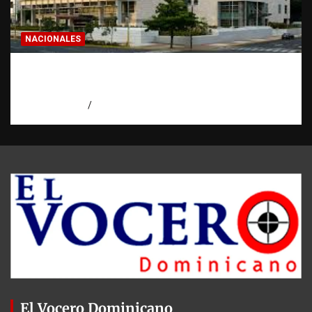
NACIONALES
Condenan a 30 años a dos hombres por
intento de asesinato en Capotillo
agosto 7, 2026
Miguel Ferrera
El Vocero Dominicano