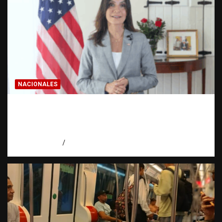
NACIONALES
Embajadora de EE. UU. responde a Aneudys
Santos y reafirma la defensa de la libertad
de expresión
agosto 7, 2026
Miguel Ferrera