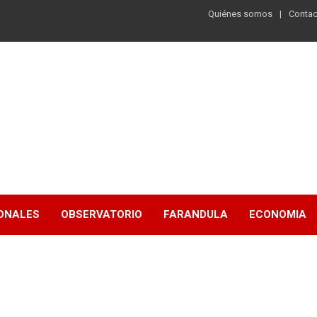
Quiénes somos
Contac
ONALES
OBSERVATORIO
FARANDULA
ECONOMIA