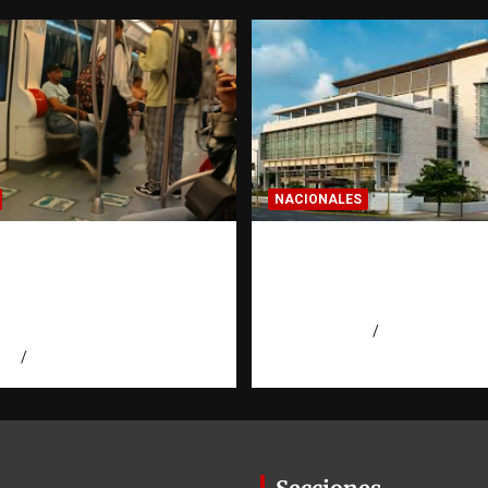
NACIONALES
a dominicana: la
Condenan a 30 años 
a que todo
hombres por intento
ano en el exterior
asesinato en Capotill
es de invertir
agosto 7, 2026
Miguel Ferrera
026
Eduardo Pérez Agüero