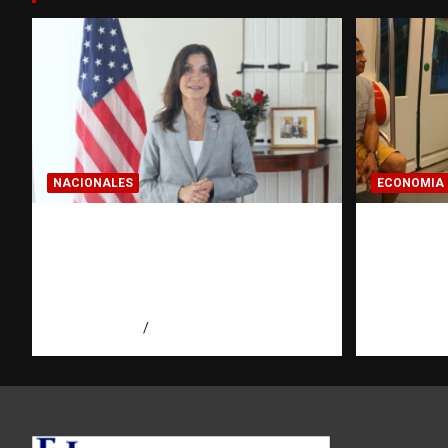
NACIONALES
ECONOMIA
Embajadora de EE. UU.
Economí
responde a Aneudys Santos y
pregunt
reafirma la defensa de la
dominic
libertad de expresión
hace ant
agosto 7, 2026
Miguel Ferrera
agosto 7, 2