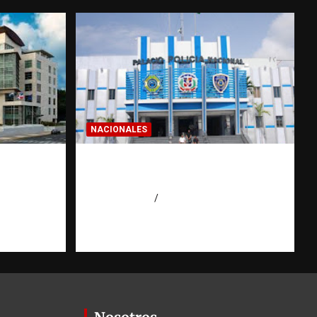
NACIONALES
a dos
Homicidios en RD alcanzan
 de
su tasa más baja en años
o
agosto 7, 2026
Eduardo Pérez Agüero