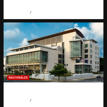
todo dominicano en el exterior hace antes
de invertir
agosto 7, 2026
Eduardo Pérez Agüero
NACIONALES
Condenan a 30 años a dos hombres por
intento de asesinato en Capotillo
agosto 7, 2026
Miguel Ferrera