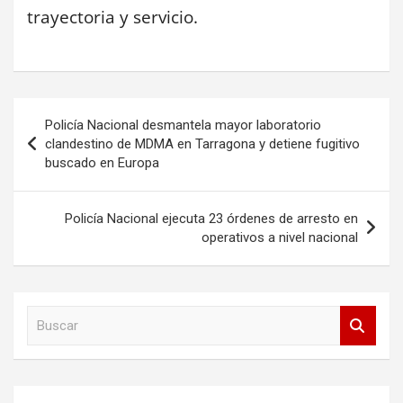
trayectoria y servicio.
Navegación
Policía Nacional desmantela mayor laboratorio
de
clandestino de MDMA en Tarragona y detiene fugitivo
buscado en Europa
entradas
Policía Nacional ejecuta 23 órdenes de arresto en
operativos a nivel nacional
B
u
s
c
a